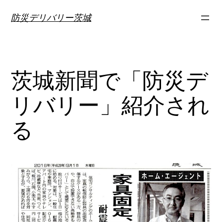
内
防災デリバリー茨城
容
を
ス
キ
茨城新聞で「防災デ
ッ
プ
リバリー」紹介され
る